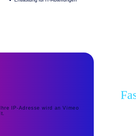
Fas
un
 Ihre IP-Adresse wird an Vimeo
t.
an