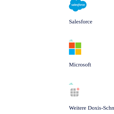
Salesforce
ren
→
 Fast Starters
Microsoft
SAP,
Microsoft,
→
Weitere Doxis-Schni