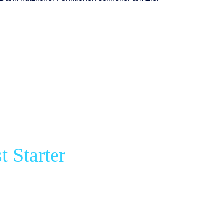
t Starter
auswählen
d wunschgemäß
passen