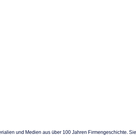
nen
en
 & Services
lien und Medien aus über 100 Jahren Firmengeschichte. Sie s