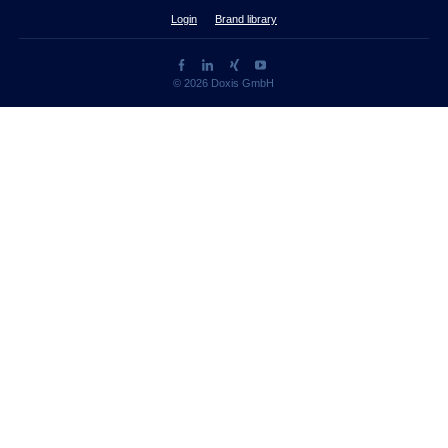
Login
Brand library
© 2026 Doxis GmbH