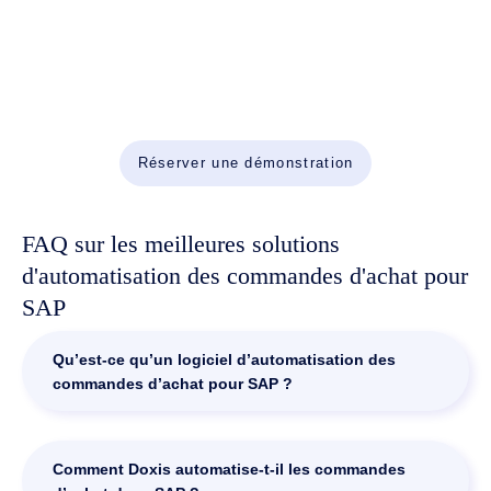
Automatisez le travail. Accélérez votre
activité.
Réunissez l’IA, l’ECM et l’automatisation des workflows au
sein d’une plateforme puissante.
Réserver une démonstration
FAQ sur les meilleures solutions
d'automatisation des commandes d'achat pour
SAP
Qu’est-ce qu’un logiciel d’automatisation des
commandes d’achat pour SAP ?
Un logiciel d’automatisation des commandes d’achat pour
SAP complète les processus achats natifs de SAP grâce à
Comment Doxis automatise-t-il les commandes
la capture documentaire basée sur l’IA, au rapprochement