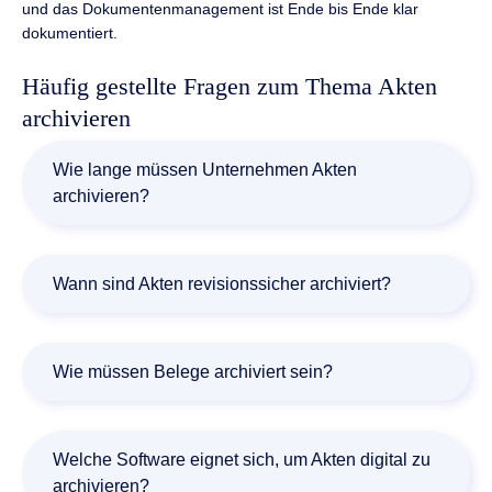
und das Dokumentenmanagement ist Ende bis Ende klar
dokumentiert.
Häufig gestellte Fragen zum Thema Akten
archivieren
Wie lange müssen Unternehmen Akten
archivieren?
Unternehmen sind verpflichtet, geschäftsrelevante
Dokumente über die gesetzliche Aufbewahrungsfrist
Wann sind Akten revisionssicher archiviert?
revisionssicher zu archivieren. Normalerweise liegen die
Fristen zwischen sechs und zehn Jahren.
Akten sind revisionssicher nach den Vorgaben der GoBD
archiviert, wenn sie jederzeit abrufbar sind und Unterlagen
Wie müssen Belege archiviert sein?
sicher, vollständig, korrekt, unveränderbar, reproduzierbar,
maschinenlesbar sowie verlustfrei speichern.
Nach GoBD ist es Pflicht, Belege revisionssicher über
einen Zeitraum von zehn Jahren in elektronischer Form
Welche Software eignet sich, um Akten digital zu
zu speichern.
archivieren?