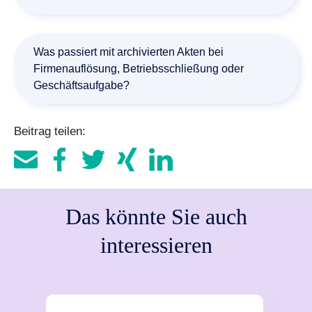
Eine Software zur digitalen Aktenarchivierung ist meist ein
Dokumentenmanagementsystem (DMS). Es erfasst
Was passiert mit archivierten Akten bei
Dokumente aus unterschiedlichen Quellen, ordnet sie
Firmenauflösung, Betriebsschließung oder
automatisch Akten zu, speichert sie zentral und ermöglicht
Geschäftsaufgabe?
über definierte Berechtigungen hinweg einen sicheren,
nachvollziehbaren Zugriff.
Auch bei Firmenauflösung sind die gesetzlichen
Beitrag teilen:
Aufbewahrungsfristen für Akten und Unterlagen weiterhin
einzuhalten. Je nach Dokument variieren die
Aufbewahrungsfristen zwischen sechs bis zehn Jahren.
Das könnte Sie auch
interessieren