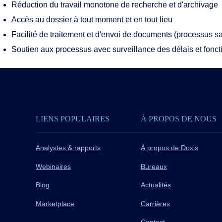
Réduction du travail monotone de recherche et d'archivage
Accès au dossier à tout moment et en tout lieu
Facilité de traitement et d'envoi de documents (processus s
Soutien aux processus avec surveillance des délais et fonc
LIENS POPULAIRES
À PROPOS DE NOUS
Analystes & rapports
À propos de Doxis
Webinaires
Bureaux
Blog
Actualités
Marketplace
Carrières
Contact