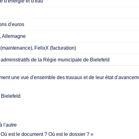
e d'énergie et d'eau
ités IA
ons d'euros
t & services
d, Allemagne
maintenance), FelixX (facturation)
administratifs de la Régie municipale de Bielefeld
ment une vue d'ensemble des travaux et de leur état d'avancemen
 Bielefeld
 l'autre
Où est le document ? Où est le dossier ? »