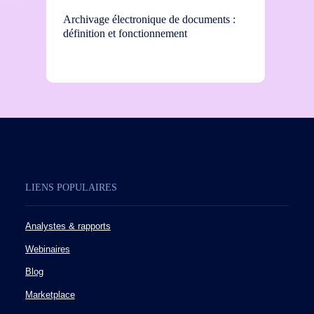
Archivage électronique de documents :
Avec le
définition et fonctionnement
l’organ
électro
LIENS POPULAIRES
Analystes & rapports
Webinaires
Blog
Marketplace