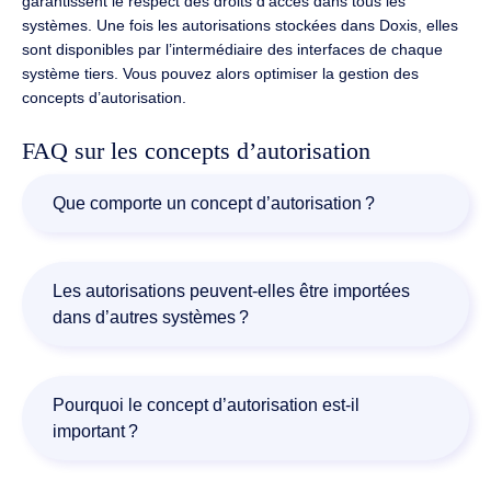
garantissent le respect des droits d’accès dans tous les
systèmes.
Une fois les autorisations stockées dans
Doxis
, elles
sont disponibles par l’intermédiaire des interfaces de chaque
système tiers.
Vous pouvez alors optimiser la gestion des
concepts d’autorisation.
FAQ sur les concepts d’autorisation
Que comporte un concept d’autorisation ?
Un concept d’autorisation est lié à la personne, au rôle ou
à l’information à laquelle cette autorisation s’applique. Une
Les autorisations peuvent-elles être importées
partie du concept consiste à savoir qui a accès à quelles
dans d’autres systèmes ?
informations et jusqu’à quel point.
Vous pouvez transférer les autorisations de Doxis vers de
multiples systèmes à l’aide d’interfaces. Une fois mises en
Pourquoi le concept d’autorisation est-il
œuvre, ces autorisations prennent effet dans chaque
important ?
système connecté. Quel que soit le système sélectionné,
les utilisateurs ne voient que les données associées à
Un concept d’autorisation garantit la protection des
leurs droits d’accès.