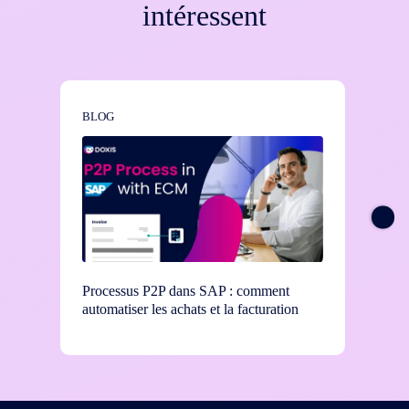
intéressent
BLOG
BLOG
Processus P2P dans SAP : comment
Commen
automatiser les achats et la facturation
d'appr