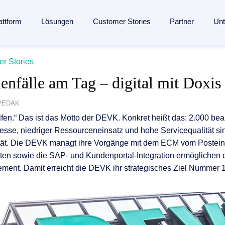
attform
Lösungen
Customer Stories
Partner
Un
lligent Content Automation
r Stories
s
s
Branchen
Wissen
Partner
enfälle am Tag – digital mit Doxis
ssung bis zur Archivierung:
Eine KI-gestützte Plattform
für de
en­management
Fertigungsindustrie
Blog
Partner finden
entdecken →
seingang
ent
Banken
Analysten
Partner werden
 PEDAK
fen.“ Das ist das Motto der DEVK. Konkret heißt das: 2.000 bea
management
 Engagement
Versicherungen
Webinare
Referenzpartner werden
nmanagement
zesse, niedriger Ressourceneinsatz und hohe Servicequalität si
ang
Logistik
Ressourcen
Partner Portal
ität. Die DEVK managt ihre Vorgänge mit dem ECM vom Posteing
verarbeitung
ung
und Mitgliedschaften
Gesundheitswesen
Events
kten sowie die SAP- und Kundenportal-Integration ermöglichen 
ment. Damit erreicht die DEVK ihr strategisches Ziel Nummer 1
agement
esse
Alle Branchen
Glossar
ngenerierung
ungen
The Enterprise Content Show
automatisierung mit SAP