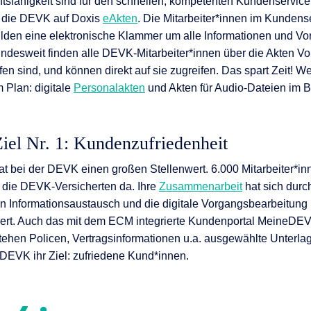
ftsfähigkeit sind für den schnellen, kompetenten Kundenservic
 die DEVK auf Doxis
eAkten
. Die Mitarbeiter*innen im Kundens
ilden eine elektronische Klammer um alle Informationen und V
undesweit finden alle DEVK-Mitarbeiter*innen über die Akten V
en sind, und können direkt auf sie zugreifen. Das spart Zeit! W
 Plan: digitale
Personalakten
und Akten für Audio-Dateien im B
Ziel Nr. 1: Kundenzufriedenheit
t bei der DEVK einen großen Stellenwert. 6.000 Mitarbeiter*innen
 die DEVK-Versicherten da. Ihre
Zusammenarbeit
hat sich durc
n Informationsaustausch und die digitale Vorgangsbearbeitung 
ert. Auch das mit dem ECM integrierte Kundenportal MeineDEVK
stehen Policen, Vertragsinformationen u.a. ausgewählte Unter
e DEVK ihr Ziel: zufriedene Kund*innen.