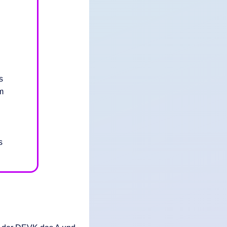
s
m
s