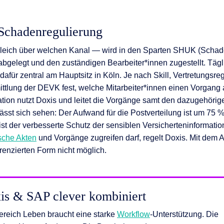
 Schadenregulierung
eich über welchen Kanal — wird in den Sparten SHUK (Schaden,
abgelegt und den zuständigen Bearbeiter*innen zugestellt. Tägli
 dafür zentral am Hauptsitz in Köln. Je nach Skill, Vertretungs
mittlung der DEVK fest, welche Mitarbeiter*innen einen Vorgang
ation nutzt Doxis und leitet die Vorgänge samt den dazugehör
lässt sich sehen: Der Aufwand für die Postverteilung ist um 75
ist der verbesserte Schutz der sensiblen Versicherteninformati
sche Akten
und Vorgänge zugreifen darf, regelt Doxis. Mit dem
erenzierten Form nicht möglich.
is & SAP clever kombiniert
ereich Leben braucht eine starke
Workflow
-Unterstützung. Die