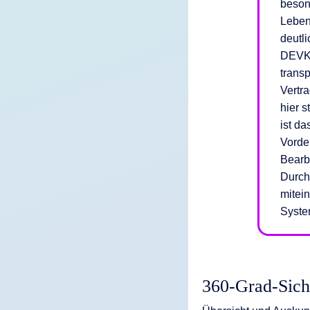
beson
Leben
deutli
DEVK 
trans
Vertr
hier 
ist d
Vorde
Bearb
Durch
mitei
Syste
360-Grad-Sicht