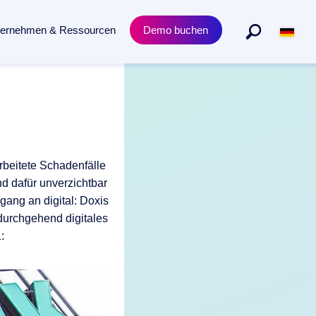
ternehmen & Ressourcen
Demo buchen
Abteilungen
Produkt
n gesamten Dokumentenlebenszyklus.
Personalmanagement
Academy Trainings
Rechtsabteilung
Zertifizierungen
rbeitete Schadenfälle
Einkauf & Beschaffung
Release News
nd dafür unverzichtbar
ang an digital: Doxis
durchgehend digitales
: