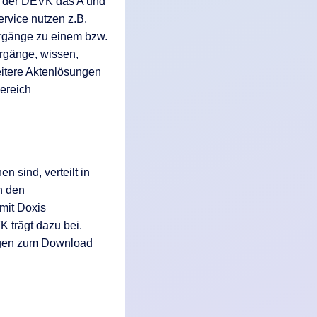
e der DEVK das A und
ervice nutzen z.B.
orgänge zu einem bzw.
orgänge, wissen,
eitere Aktenlösungen
ereich
 sind, verteilt in
h den
mit Doxis
 trägt dazu bei.
lagen zum Download