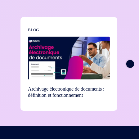
BLOG
BLOG
Archivage électronique de documents :
Concept
définition et fonctionnement
veut, m