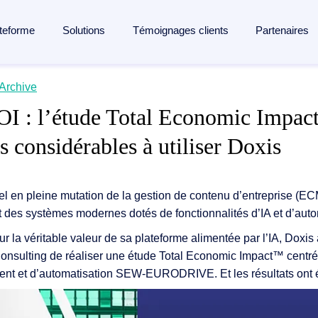
teforme
Solutions
Témoignages clients
Partenaires
lligent Content Automation
Archive
age
de Doxis
Industries
Apprendre
I : l’étude Total Economic Impac
'ensemble du cycle de vie de vos documents sur
une seule pla
ocumentaire
de Doxis
Industrie manufacturière
Blog
s considérables à utiliser Doxis
a plateforme →
tion des factures
Banques et services financiers
Analystes & rapports
s contrats
ilité sociale
Assurance
Webinaires
cumentaire
Logistique
Médiathèque
l en pleine mutation de la gestion de contenu d’entreprise (EC
t des systèmes modernes dotés de fonctionnalités d’IA et d’auto
 documentaire
 des courriers entrants
Santé
Événements
sur la véritable valeur de sa plateforme alimentée par l’IA, Dox
es cas
Lexique
 de documents
Consulting de réaliser une étude Total Economic Impact™ centrée
cas d'usages
nt et d’automatisation SEW-EURODRIVE. Et les résultats ont été
tion documentaire pour SAP