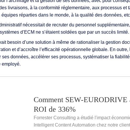
ur l’archivage et la gestion de ses données, avec pour consé
té des livraisons, à la conformité réglementaire, aux processus et
s équipes réparties dans le monde, à la qualité des données, etc
dministratif nécessitait de recruter du personnel supplémentaire, 
systèmes d’ECM ne s’étaient soldées que par un succès limité.
besoin d’une solution à même de rationaliser la gestion doc
ation et d’accroître l’efficacité opérationnelle globale. En outre, 
sur ses données, accélérer ses processus, systématiser la fiabilité
e employé.
Comment SEW-EURODRIVE a
ROI de 336%
Forrester Consulting a étudié l'impact économi
Intelligent Content Automation chez notre c