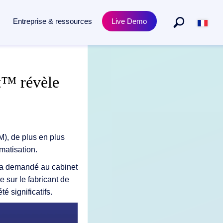
Entreprise & ressources
Live Demo
Métiers
Produit
t™ révèle
teforme
, de la capture à l'archivage, propulsée par l'IA.
Ressources humaines
Doxis Academy training
Achats et approvisionnements
Conformité et certificats
Juridique
Release News
M), de plus en plus
matisation.
is a demandé au cabinet
 sur le fabricant de
 significatifs.