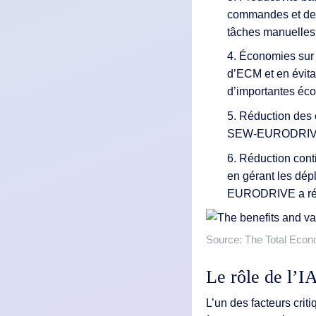
commandes et des
tâches manuelles
4. Économies sur 
d’ECM et en évit
d’importantes éc
5. Réduction des 
SEW-EURODRIVE d
6. Réduction cont
en gérant les dép
EURODRIVE a réa
Source: The Total Econ
Le rôle de l’I
L’un des facteurs crit