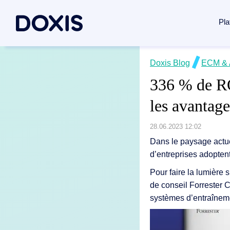
Pla
Doxis Inte
Doxis Blog
ECM & 
Cas d’us
À propos 
336 % de RO
Réunissez l
Gestion d
À propos 
les avantage
Découvrir l
Automatisa
Direction
Gestion de
Responsab
28.06.2023 12:02
Gestion do
Archivage
Bureaux
Dans le paysage actue
d’entreprises adopten
Traitement
Traitement
Actualités
Pour faire la lumière 
Gestion d
Carrières
Génération
de conseil Forrester 
Tous les 
systèmes d’entraîneme
Automatisa