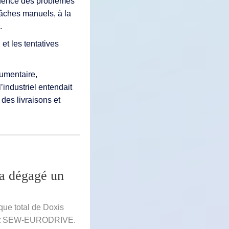
quence des problèmes
 tâches manuels, à la
.
et les tentatives
umentaire,
l’industriel entendait
 des livraisons et
 dégagé un
que total de Doxis
lient SEW-EURODRIVE.