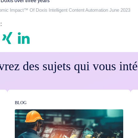
omic Impact™ Of Doxis Intelligent Content Automation June 2023
:
rez des sujets qui vous inté
BLOG