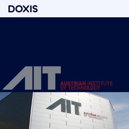
AIT Austrian Institute of Technology
So schafft das AIT eine zentrale
Informationsbasis für Forschung, Projekte
und Verwaltung