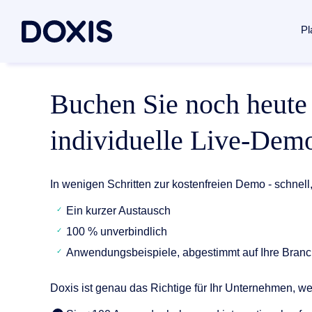
Pl
Doxis Inte
Buchen Sie noch heute 
Use Case
Über Doxi
Von der Erfa
Dokument
Über uns
individuelle Live-Dem
Plattform 
Rechnung
Managem
Vertrags
Soziales
Dokumente
In wenigen Schritten zur kostenfreien Demo - schnell
Posteing
Standorte
Ein kurzer Austausch
Dokumenten
Archivier
Verbände 
100 % unverbindlich
Case Man
News / Pr
Dokumente
Anwendungsbeispiele, abgestimmt auf Ihre Bran
Alle Lös
Karriere
Dokumenten
Doxis ist genau das Richtige für Ihr Unternehmen, w