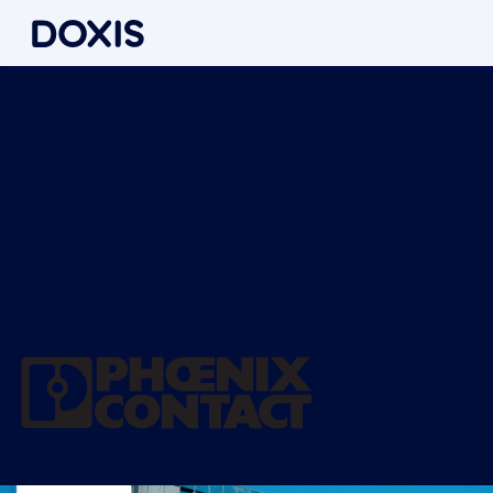
Phoenix Contact GmbH & Co. KG
ECM-Plattform mit Archiv, DMS, eAkten,
Posteingang
Doxis besitzt eine hohe Integrationsfähigkeit und Flexibilität zur
Schaffung von effizienten Prozessen.
Dirk Kuhlmann, IT- Demandmanagement