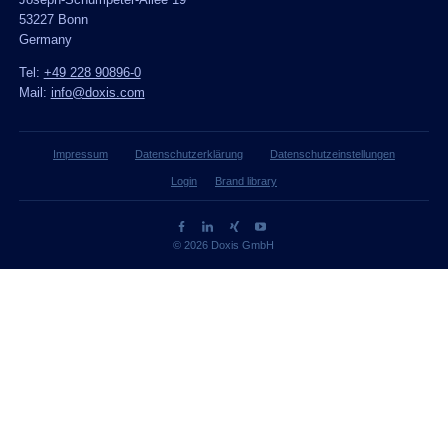
Joseph-Schumpeter-Allee 19
53227 Bonn
Germany
Tel:
+49 228 90896-0
Mail:
info@doxis.com
Impressum
Datenschutzerklärung
Datenschutzeinstellungen
Login
Brand library
© 2026 Doxis GmbH