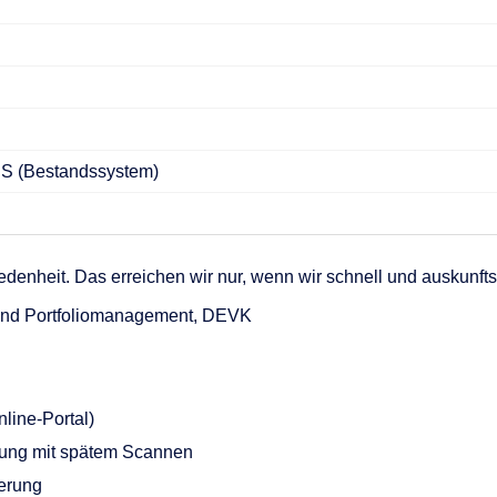
nen
en
 & Services
IS (Bestandssystem)
enheit. Das erreichen wir nur, wenn wir schnell und auskunftsf
- und Portfoliomanagement, DEVK
line-Portal)
itung mit spätem Scannen
uerung