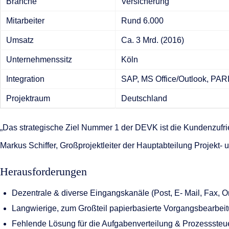
Branche
Versicherung
KI-Funktio
Mitarbeiter
Rund 6.000
Integration
Umsatz
Ca. 3 Mrd. (2016)
Deployment
Unternehmenssitz
Köln
Integration
SAP, MS Office/Outlook, PAR
Projektraum
Deutschland
„Das strategische Ziel Nummer 1 der DEVK ist die Kundenzufried
Markus Schiffer, Großprojektleiter der Hauptabteilung Projekt
Herausforderungen
Dezentrale & diverse Eingangskanäle (Post, E- Mail, Fax, On
Langwierige, zum Großteil papierbasierte Vorgangsbearbe
Fehlende Lösung für die Aufgabenverteilung & Prozessste