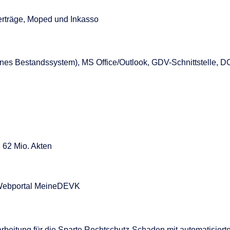
erträge, Moped und Inkasso
s Bestandssystem), MS Office/Outlook, GDV-Schnittstelle, D
 62 Mio. Akten
s Webportal MeineDEVK
earbeitung für die Sparte Rechtschutz-Schaden mit automatisier