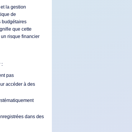
et la gestion
tique de
s budgétaires
nifie que cette
 un risque financier
 :
ent pas
our accéder à des
systématiquement
enregistrées dans des