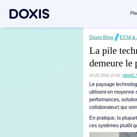
Pla
Doxis Inte
Doxis Blog
ECM & 
Cas d’us
À propos 
La pile tec
Réunissez l
Gestion d
À propos 
demeure le 
Découvrir l
Automatisa
Direction
Gestion de
Responsab
20.05.2026 15:43
|
MARC 
Gestion do
Archivage
Bureaux
Le paysage technolo
utilisent en moyenne 
Traitement
Traitement
Actualités
performances, solutio
Gestion d
Carrières
collaborateur) qui so
Génération
Tous les 
En pratique, la plupa
Automatisa
ces systèmes plutôt 