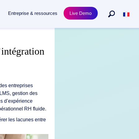
Entreprise & ressources
Live Demo
Métiers
Produit
intégration
teforme
, de la capture à l'archivage, propulsée par l'IA.
Ressources humaines
Doxis Academy training
Achats et approvisionnements
Conformité et certificats
Juridique
Release News
des entreprises
 LMS, gestion des
ls d’expérience
érationnel RH fluide.
rer les lacunes entre