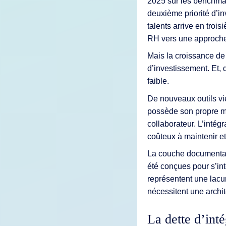
2025 sur les benchma
deuxième priorité d’
talents arrive en troi
RH vers une approche
Mais la croissance de 
d’investissement. Et, 
faible.
De nouveaux outils vi
possède son propre mo
collaborateur. L’intég
coûteux à maintenir et 
La couche documentair
été conçues pour s’i
représentent une lacun
nécessitent une arch
La dette d’inté