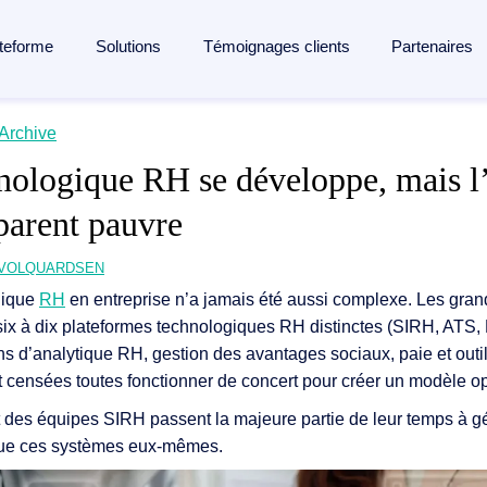
teforme
Solutions
Témoignages clients
Partenaires
lligent Content Automation
Archive
age
de Doxis
Industries
Apprendre
hnologique RH se développe, mais l’
'ensemble du cycle de vie de vos documents sur
une seule pla
ocumentaire
de Doxis
Industrie manufacturière
Blog
parent pauvre
a plateforme →
tion des factures
Banques et services financiers
Analystes & rapports
s contrats
ilité sociale
Assurance
Webinaires
VOLQUARDSEN
cumentaire
Logistique
Médiathèque
gique
RH
en entreprise n’a jamais été aussi complexe. Les gran
six à dix plateformes technologiques RH distinctes (SIRH, ATS,
 documentaire
 des courriers entrants
Santé
Événements
ns d’analytique RH, gestion des avantages sociaux, paie et outi
es cas
Lexique
nt censées toutes fonctionner de concert pour créer un modèle op
 de documents
cas d'usages
rt des équipes SIRH passent la majeure partie de leur temps à gé
tion documentaire pour SAP
que ces systèmes eux-mêmes.