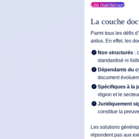
Lire maintenant
La couche docum
Parmi tous les défis d
ardus. En effet, les d
Non structurés
: 
standardisé ni lis
Dépendants du cy
document évoluent 
Spécifiques à la j
région et le secteu
Juridiquement sig
constitue la preuve
Les solutions génériq
répondent pas aux exi