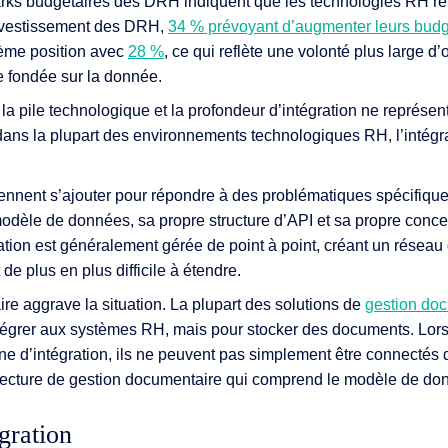
rks budgétaires des DRH indiquent que les technologies RH re
investissement des DRH,
34 % prévoyant d’augmenter leurs bud
sième position avec
28 %
, ce qui reflète une volonté plus large d’
 fondée sur la donnée.
la pile technologique et la profondeur d’intégration ne représe
dans la plupart des environnements technologiques RH, l’intégra
ennent s’ajouter pour répondre à des problématiques spécifique
dèle de données, sa propre structure d’API et sa propre conce
ration est généralement gérée de point à point, créant un réseau
de plus en plus difficile à étendre.
e aggrave la situation. La plupart des solutions de
gestion do
ntégrer aux systèmes RH, mais pour stocker des documents. Lo
e d’intégration, ils ne peuvent pas simplement être connectés de
itecture de gestion documentaire qui comprend le modèle de d
gration