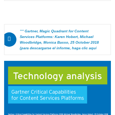
***
Gartner, Magic Quadrant for Content
Services Platforms: Karen Hobert, Michael
Woodbridge, Monica Basso, 25 October 2018
(para descargarse el informe, haga clic aquí