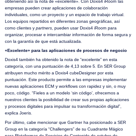
obteniendo así la nota de «excelente». Con Doxis4 iRoom las
empresas pueden crear aplicaciones de colaboración
individuales, como un proyecto y un espacio de trabajo virtual.
Los equipos repartidos en diferentes zonas geográficas, así
como clientes y
partners,
pueden usar Doxis4 iRoom para
organizar, procesar e intercambiar información de forma segura y
con la garantía de que está actualizada.
«Excelente» para las aplicaciones de procesos de negocio
Doxis4 también ha obtenido la nota de “excelente” en esta
categoría, con una puntuación de 4,13 sobre 5. En SER Group
atribuyen mucho mérito a Doxis4 cubeDesigner por esta
puntuación. Este producto permite a las empresas implementar
nuevas aplicaciones ECM y workflows con rapidez y sin, o muy
poco, código. “Fieles a un modelo ‘sin código’, ofrecemos a
nuestros clientes la posibilidad de crear sus propias aplicaciones
y procesos digitales para impulsar su transformación digital”,
explica Joeris.
Por último, cabe mencionar que Gartner ha posicionado a SER
Group en la categoría “Challengers” de su Cuadrante Mágico
para Plataformas de Servicios de Contenido de octubre de