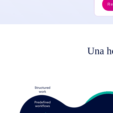
Re
Una he