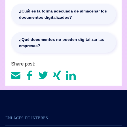
La documentación original solo puede destruirse si
has utilizado un proceso de escaneado sustitutivo
¿Cuál es la forma adecuada de almacenar los
que cumpla requisitos específicos, como la norma
documentos digitalizados?
TR-RESISCAN de la BSI.
Lo ideal es que los documentos digitalizados se
almacenen en un sistema de gestión documental
¿Qué documentos no pueden digitalizar las
(DMS) con un archivo integrado a prueba de
empresas?
auditorías. Estos sistemas mantienen los
documentos seguros y conformes con la normativa
Algunos documentos solo son legales en su forma
durante toda su vida útil, y mapean los procesos
Share post:
original en papel. Entre ellos están los documentos
documentales en su totalidad.
notariales, los extractos del registro de la propiedad,
los documentos o certificados compulsados y los
estados financieros anuales. Aunque pueden
digitalizarse, la versión digital no sustituye al
original.
ENLACES DE INTERÉS