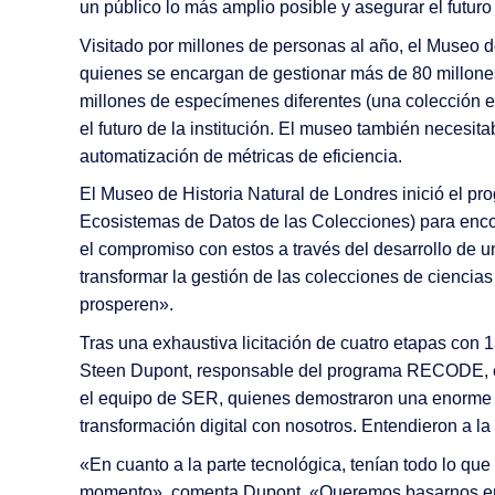
un público lo más amplio posible y asegurar el futur
Gestión de Calidad
Visitado por millones de personas al año, el Museo de
Recursos humanos
quienes se encargan de gestionar más de 80 millones
Automatización del correo entrante
millones de especímenes diferentes (una colección 
el futuro de la institución. El museo también necesita
automatización de métricas de eficiencia.
El Museo de Historia Natural de Londres inició el 
Ecosistemas de Datos de las Colecciones) para encon
el compromiso con estos a través del desarrollo de u
transformar la gestión de las colecciones de ciencia
prosperen».
Tras una exhaustiva licitación de cuatro etapas con
Steen Dupont, responsable del programa RECODE, e
el equipo de SER, quienes demostraron una enorme cu
transformación digital con nosotros. Entendieron a la 
«En cuanto a la parte tecnológica, tenían todo lo q
momento», comenta Dupont. «Queremos basarnos en u