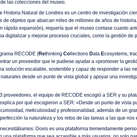
o de las colecciones del museo.
 Historia Natural de Londres es un centro de investigación cientí
 de objetos que abarcan miles de millones de años de historia.
en rápida expansión), requería que el museo contase cuanto an
ba digitalizar y mejorar procesos cruciales, como la gestión de 
programa RECODE (
Re
thinking
Co
llections
D
ata
E
cosystems, tra
trar un proveedor que le pudiese ayudar a «promover la gestión
na solución escalable, sostenible y capaz de responder a las ne
s naturales desde un punto de vista global y apoyar una investi
 13 proveedores, el equipo de RECODE escogió a SER y su plataf
xplica por qué escogieron a SER: «Desde un punto de vista 
riosidad, meticulosidad y profesionalidad, además de un gran i
perfección la naturaleza y los retos de las tareas a las que nos
ue necesitábamos: Doxis es una plataforma tremendamente person
na plataforma que sea accesible a más usuarios, no solo para