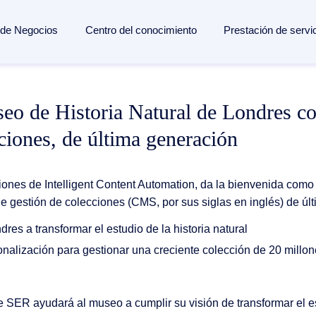
 de Negocios
Centro del conocimiento
Prestación de servi
Suites de Soluciones
Mediateca
Resolviendo desafíos
Integradores d
Cosultoría e im
Equipo Directiv
o de Historia Natural de Londres con
Automatización inteligente de
Blog
Habilitación del trabajo remoto
SAP
Servicios gesti
Responsabilida
ciones, de última generación
procesos Purchase-to-Pay con
Informes de analistas
Colaboración
Salesforce
Partners
Locaciones
C
Doxis
Glosario
Information governance
Microsoft
Sala de Prensa
C
Puente de contenidos Doxis para
ones de Intelligent Content Automation, da la bienvenida como 
SAP y Salesforce
Referencias
Crea tu propia aplicación
SAP SuccessFa
Carrera
de gestión de colecciones (CMS, por sus siglas en inglés) de úl
Migración
Integración CR
es a transformar el estudio de la historia natural
Cumplimiento del RGPD
Integración ER
Forres
sonalización para gestionar una creciente colección de 20 millo
Integración Tota
El es
Lee 
 SER ayudará al museo a cumplir su visión de transformar el estu