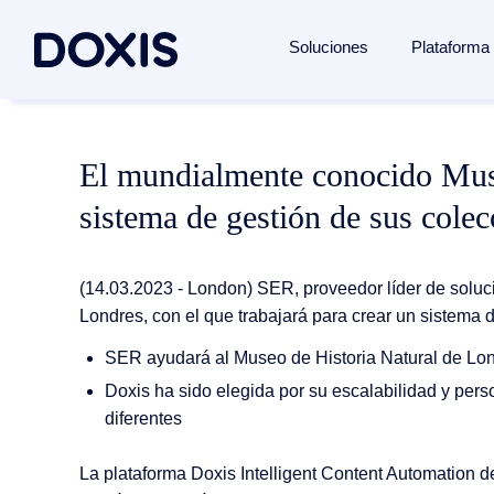
Soluciones
Plataforma
Casos de Uso
Plataforma de servicios de contenido
Eventos
El mundialmente conocido Muse
Gestión documental
Doxis Intelligent Content Automation
Seminarios Web
sistema de gestión de sus colec
Facturación automatizada
Doxis Fast Starters
Entrenamientos SERacademy
Automatización de confirmación de
Servicios de Contenido
Miembro de Doxis
pedido
(14.03.2023 - London) SER, proveedor líder de soluci
La inteligencia artificial en el ECM
Portal de Ideas
Londres, con el que trabajará para crear un sistema 
Gestión de contratos
Archivado
Release News
SER ayudará al Museo de Historia Natural de Londr
Cliente 360°
Automatización de procesos
Doxis ha sido elegida por su escalabilidad y per
Proveedor 360°
diferentes
Gestión de casos
La plataforma Doxis Intelligent Content Automation de
Búsqueda empresarial