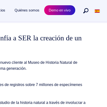
cios
Quiénes somos
Demo en vivo
e Negocios
plementación
o
Implementación
Industrias
fía a SER la creación de un
onados
d Social Empresaria
SaaS
Industria manufacturera
loud, local e híbrida
Servicios bancarios y financieros
ertificación
Logística
nuevo cliente al Museo de Historia Natural de
ctors
Servicios Públicos
tima generación.
M
Ingeniería y construcción
P
Seguros
ter
nes de registros sobre 7 millones de especímenes
l
Salud
tudio Total Economic Impact™
eGovernment
el estudio
dio de la historia natural a través de involucrar a
Farmacia y ciencias