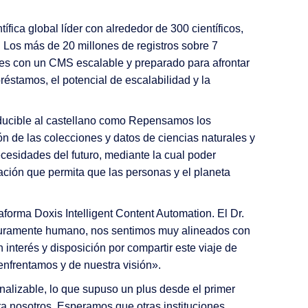
Retail
fica global líder con alrededor de 300 científicos,
 Los más de 20 millones de registros sobre 7
Proveedores de Servicios
tes con un CMS escalable y preparado para afrontar
préstamos, el potencial de escalabilidad y la
ducible al castellano como Repensamos los
 de las colecciones y datos de ciencias naturales y
cesidades del futuro, mediante la cual poder
gación que permita que las personas y el planeta
orma Doxis Intelligent Content Automation. El Dr.
puramente humano, nos sentimos muy alineados con
nterés y disposición por compartir este viaje de
 enfrentamos y de nuestra visión».
alizable, lo que supuso un plus desde el primer
 nosotros. Esperamos que otras instituciones