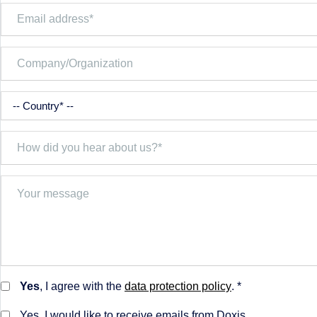
Yes
, I agree with the
data protection policy
. *
Yes, I would like to receive emails from Doxis