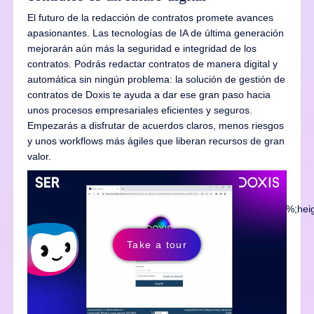
El futuro de la redacción de contratos promete avances
apasionantes. Las tecnologías de IA de última generación
mejorarán aún más la seguridad e integridad de los
contratos. Podrás redactar contratos de manera digital y
automática sin ningún problema: la solución de gestión de
contratos de Doxis te ayuda a dar ese gran paso hacia
unos procesos empresariales eficientes y seguros.
Empezarás a disfrutar de acuerdos claros, menos riesgos
y unos workflows más ágiles que liberan recursos de gran
valor.
<iframe class="sl-demo" src="" name="sl-embed"
allow="fullscreen; camera; microphone"
style="display:none;position:absolute;top:0;left:0;width:100%;h
</iframe>
Take a tour