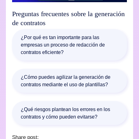
Preguntas frecuentes sobre la generación
de contratos
¿Por qué es tan importante para las
empresas un proceso de redacción de
contratos eficiente?
Para muchas compañías, un proceso de redacción
de contratos bien gestionado significa que se
¿Cómo puedes agilizar la generación de
cierran más acuerdos y que, por lo tanto, aumentan
contratos mediante el uso de plantillas?
las ventas y los beneficios. Los documentos legales,
como los contratos, son esenciales para el
Las plantillas de contratos ahorran horas de trabajo
entendimiento entre tus clientes y tú, explican con
a las empresas durante la fase de redacción y
claridad los detalles clave de la relación comercial y
¿Qué riesgos plantean los errores en los
facilitan la generación de documentos consistentes
protegen tu negocio.
contratos y cómo pueden evitarse?
y replicables.
Un error en un contrato puede provocar
Share post:
complicaciones legales y pérdidas económicas. Por