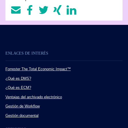
esta razón, es importante asegurarse de que las
responsabilidades y las funciones se asignan de
manera clara y de que los contratos que se generan
están cuidadosamente revisados.
ENLACES DE INTERÉS
Forrester The Total Economic Impact™
¿Qué es DMS?
¿Qué es ECM?
Ventajas del archivado electrónico
Gestión de Workflow
Gestión documental