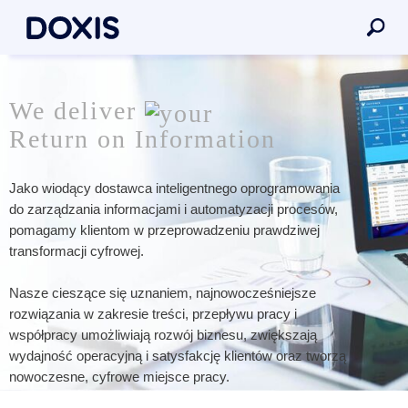
We deliver
Return on Information
Jako wiodący dostawca inteligentnego oprogramowania
do zarządzania informacjami i automatyzacji procesów,
pomagamy klientom w przeprowadzeniu prawdziwej
transformacji cyfrowej.
Nasze cieszące się uznaniem, najnowocześniejsze
rozwiązania w zakresie treści, przepływu pracy i
współpracy umożliwiają rozwój biznesu, zwiększają
wydajność operacyjną i satysfakcję klientów oraz tworzą
nowoczesne, cyfrowe miejsce pracy.