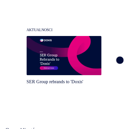
AKTUALNOŚCI
AKTUA
SER Group rebrands to 'Doxis'
Doxis 
Magic 