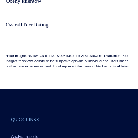
Oceny klientów
Overall Peer Rating
*Peer Insights reviews as of 14/01/2026 based on 216 reviewers. Disclaimer: Peer
Insights™ reviews constitute the subjective opinions of individual end-users based
on their own experiences, and do not represent the views of Gartner or its affiliates.
QUICK LINKS
Analyst reports