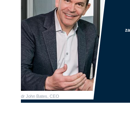
z
dr John Bates, CEO