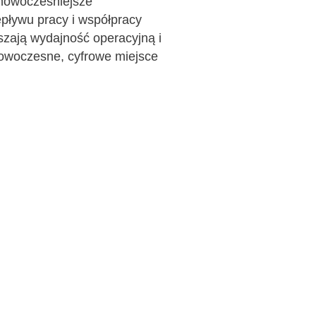
jnowocześniejsze
epływu pracy i współpracy
szają wydajność operacyjną i
nowoczesne, cyfrowe miejsce