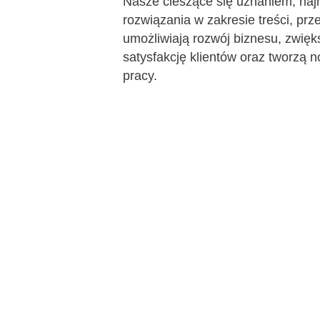
Nasze cieszące się uznaniem, na
AI Features
rozwiązania w zakresie treści, prz
umożliwiają rozwój biznesu, zwięk
Integrations
satysfakcję klientów oraz tworzą 
Deployment & Services
pracy.