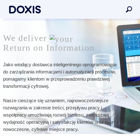
We deliver
Return on Information
Jako wiodący dostawca inteligentnego oprogramowania
do zarządzania informacjami i automatyzacji procesów,
pomagamy klientom w przeprowadzeniu prawdziwej
transformacji cyfrowej.
Nasze cieszące się uznaniem, najnowocześniejsze
rozwiązania w zakresie treści, przepływu pracy i
współpracy umożliwiają rozwój biznesu, zwiększają
wydajność operacyjną i satysfakcję klientów oraz tworzą
nowoczesne, cyfrowe miejsce pracy.