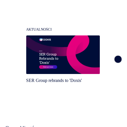
AKTUALNOŚCI
AKTUA
SER Group rebrands to 'Doxis'
Doxis 
Magic 