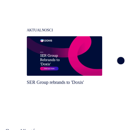
AKTUALNOŚCI
AKTUA
SER Group rebrands to 'Doxis'
Doxis 
Magic 