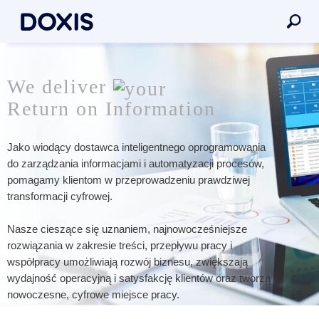
We deliver
Return on Information
Jako wiodący dostawca inteligentnego oprogramowania
do zarządzania informacjami i automatyzacji procesów,
pomagamy klientom w przeprowadzeniu prawdziwej
transformacji cyfrowej.
Nasze cieszące się uznaniem, najnowocześniejsze
rozwiązania w zakresie treści, przepływu pracy i
współpracy umożliwiają rozwój biznesu, zwiększają
wydajność operacyjną i satysfakcję klientów oraz tworzą
nowoczesne, cyfrowe miejsce pracy.