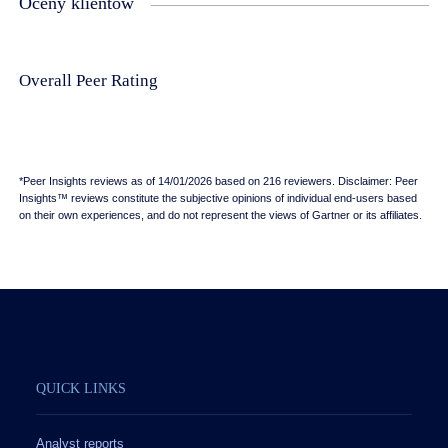
Oceny klientów
Overall Peer Rating
*Peer Insights reviews as of 14/01/2026 based on 216 reviewers. Disclaimer: Peer
Insights™ reviews constitute the subjective opinions of individual end-users based
on their own experiences, and do not represent the views of Gartner or its affiliates.
QUICK LINKS
Analyst reports