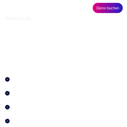
Demo buchen
DOXIS AI.DP
Dokumenten­management, von
dem Ihr Unternehmen maximal
profitiert
Unsere Engine für Intelligent Document Processing der
nächsten Generation bietet Ihnen folgende Vorteile:
Jedes Dokument wird analysiert, erfasst und in nutzbare
Daten überführt
Relevante Informationen werden automatisch extrahiert und
validiert
Die Dokumentenverarbeitung wird reibungslos in Ihre
Workflows integriert
Branchenführende OCR- und NLP-Technologien sorgen für