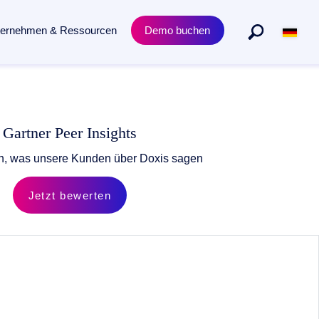
ternehmen & Ressourcen
Demo buchen
Abteilungen
Produkt
n gesamten Dokumentenlebenszyklus.
Personalmanagement
Academy Trainings
Gartner Peer Insights
Rechtsabteilung
Zertifizierungen
ren, was unsere Kunden über Doxis sagen
Einkauf & Beschaffung
Release News
Jetzt bewerten